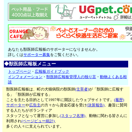
あなたも獣医師広報板のサポーターになりませんか。
詳しくは
サポーター募集
をご覧ください。
◆獣医師広報板メニュー
トップページ
・
広報板ガイドブック
インフォメーション
・
獣医師広報板管理人の独り言
・
動物よくある相
談
獣医師広報板は、町の犬猫病院の獣医師
(主宰者)
が「獣医師に広報す
る」「獣医師が広報する」
ことを主たる目的として1997年に開設したウェブサイトです。
(履歴)
サポーター
や
広告主
の方々から資金応援を受け
(決算報告)
、趣旨に賛同
する人たちがボランティア
スタッフとなって運営に参加し
(スタッフ名簿)
、動物に関わる皆さんに
利用され
(ページビュー統計)
、
多くの人々に支えられています。