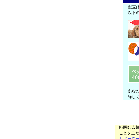
獣医
以下
あな
詳し
獣医師広
ことを主た
サポータ