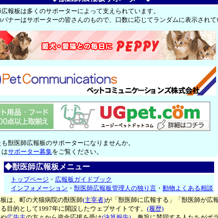
師広報板は多くのサポーターによって支えられています。
のバナーはサポーターの皆さんのもので、口数に応じてランダムに表示されて
たも獣医師広報板のサポーターになりませんか。
くは
サポーター募集
をご覧ください。
◆獣医師広報板メニュー
トップページ
・
広報板ガイドブック
インフォメーション
・
獣医師広報板管理人の独り言
・
動物よくある相談
報板は、町の犬猫病院の獣医師
(主宰者)
が「獣医師に広報する」「獣医師が広
る目的として1997年に開設したウェブサイトです。
(履歴)
ー
や
広告主
の方々から資金応援を受け
(決算報告)
、趣旨に賛同する人たちがボ