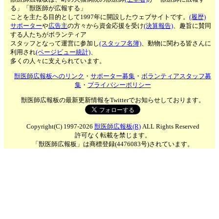
る」「獣医師が広報する」
ことを主たる目的として1997年に開設したウェブサイトです。
(履歴)
サポーター
や
広告主
の方々から資金応援を受け
(決算報告)
、趣旨に賛同
する人たちがボランティア
スタッフとなって運営に参加し
(スタッフ名簿)
、動物に関わる皆さんに
利用され
(ページビュー統計)
、
多くの人々に支えられています。
獣医師広報板へのリンク
・
サポーター募集
・
ボランティアスタッフ募
集
・
プライバシーポリシー
獣医師広報板の最新更新情報をTwitterでお知らせしております。
Copyright(C) 1997-2026
獣医師広報板(R)
ALL Rights Reserved
許可なく転載を禁じます。
「獣医師広報板」は商標登録(4476083号)されています。