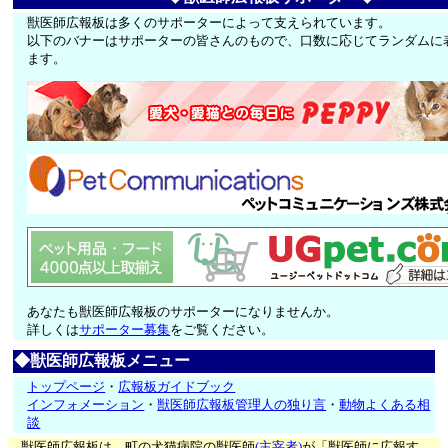
獣医師広報板は多くのサポーターによって支えられています。
以下のバナーはサポーターの皆さんのもので、口数に応じてランダムに
ます。
あなたも獣医師広報板のサポーターになりませんか。
詳しくは
サポーター募集
をご覧ください。
◆獣医師広報板メニュー
トップページ
・
広報板ガイドブック
インフォメーション
・
獣医師広報板管理人の独り言
・
動物よくある相
談
獣医師広報板は、町の犬猫病院の獣医師
(主宰者)
が「獣医師に広報す