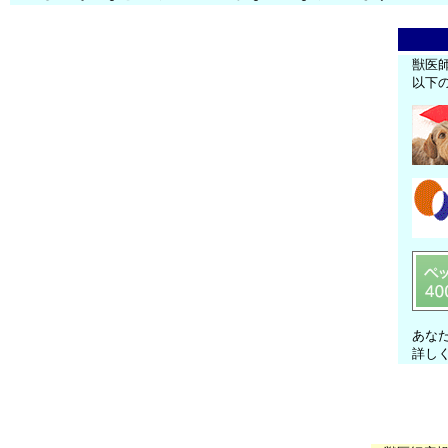
獣医
以下
あな
詳し