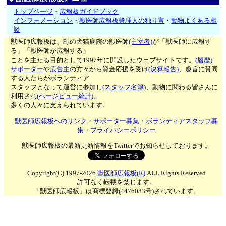
トップページ
・
広報板ガイドブック
インフォメーション
・
獣医師広報板管理人の独り言
・
動物よくある相
談
獣医師広報板は、町の犬猫病院の獣医師
(主宰者)
が「獣医師に広報す
る」「獣医師が広報する」
ことを主たる目的として1997年に開設したウェブサイトです。
(履歴)
サポーター
や
広告主
の方々から資金応援を受け
(決算報告)
、趣旨に賛同
する人たちがボランティア
スタッフとなって運営に参加し
(スタッフ名簿)
、動物に関わる皆さんに
利用され
(ページビュー統計)
、
多くの人々に支えられています。
獣医師広報板へのリンク
・
サポーター募集
・
ボランティアスタッフ募
集
・
プライバシーポリシー
獣医師広報板の最新更新情報をTwitterでお知らせしております。
Copyright(C) 1997-2026
獣医師広報板(R)
ALL Rights Reserved
許可なく転載を禁じます。
「獣医師広報板」は商標登録(4476083号)されています。