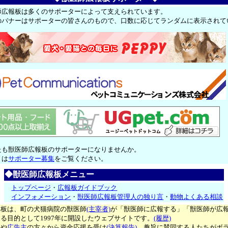
師広報板は多くのサポーターによって支えられています。
のバナーはサポーターの皆さんのもので、口数に応じてランダムに表示されて
たも獣医師広報板のサポーターになりませんか。
くは
サポーター募集
をご覧ください。
◆獣医師広報板メニュー
トップページ
・
広報板ガイドブック
インフォメーション
・
獣医師広報板管理人の独り言
・
動物よくある相談
報板は、町の犬猫病院の獣医師
(主宰者)
が「獣医師に広報する」「獣医師が広
る目的として1997年に開設したウェブサイトです。
(履歴)
ー
や
広告主
の方々から資金応援を受け
(決算報告)
、趣旨に賛同する人たちがボ