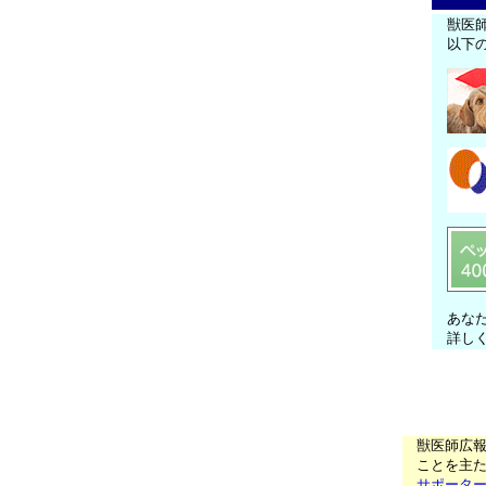
獣医
以下
あな
詳し
獣医師広
ことを主た
サポータ