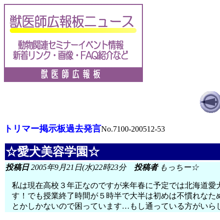
トリマー掲示板過去発言
No.7100-200512-53
☆愛犬美容学園☆
投稿日
2005年9月21日(水)22時23分
投稿者
もっちー☆
私は現在高校３年正なのですが来年春に予定では北海道愛
す！でも授業終了時間が５時半で大半は初めは不慣れなた
とかしかないので困っています…もし通っている方がいら