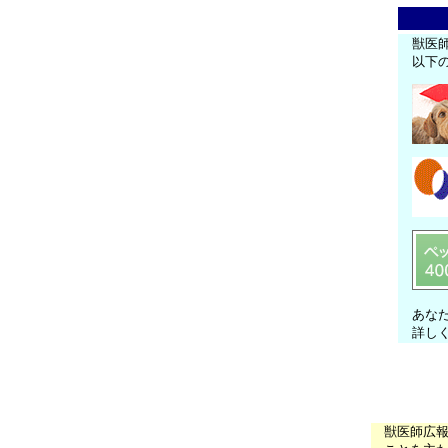
獣医
以下
あな
詳し
獣医師広