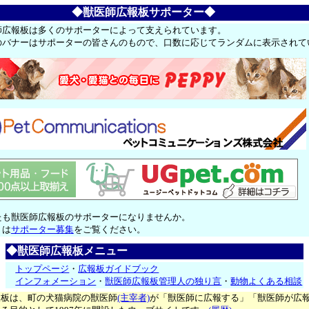
◆獣医師広報板サポーター◆
師広報板は多くのサポーターによって支えられています。
のバナーはサポーターの皆さんのもので、口数に応じてランダムに表示されて
たも獣医師広報板のサポーターになりませんか。
くは
サポーター募集
をご覧ください。
◆獣医師広報板メニュー
トップページ
・
広報板ガイドブック
インフォメーション
・
獣医師広報板管理人の独り言
・
動物よくある相談
報板は、町の犬猫病院の獣医師
(主宰者)
が「獣医師に広報する」「獣医師が広