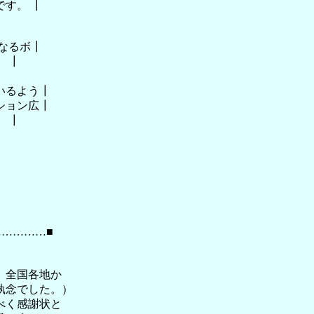
す。 ┃
なるボ┃
 ┃
いるよう┃
ション広┃
 ┃
……………■
、全国各地か
執念でした。）
べく感謝状と