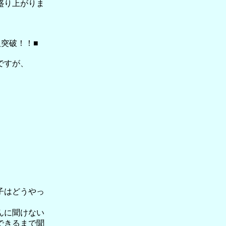
盛り上がりま
突破！！■
ですが、
。
子はどうやっ
んに聞けない
できるまで聞