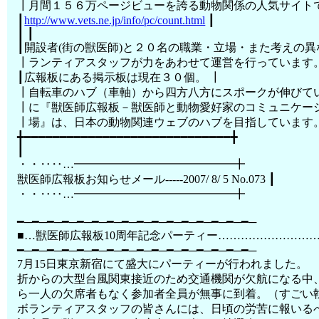
┃月間１５６万ページビューを誇る動物関係の人気サイトで
┃
http://www.vets.ne.jp/info/pc/count.html
┃
┃ ┃
┃開設者(街の獣医師)と２０名の職業・立場・また考えの異
┃ランティアスタッフが力をあわせて運営を行っています。
┃広報板にある掲示板は現在３０個。 ┃
┃自転車のハブ（車軸）から四方八方にスポークが伸びて
┃に『獣医師広報板－獣医師と動物愛好家のコミュニケー
┃場』は、日本の動物関連ウェブのハブを目指しています。
╋━━━━━━━━━━━━━━━━━━━━━━━━━━━━━╋
┃
・・‥‥…━━━━━━━━━━━━━━╋
獣医師広報板お知らせメール-----2007/ 8/ 5 No.073 ┃
・・‥‥…━━━━━━━━━━━━━━╋
━─━─━─━─━─━─━─━─━─━─━─━─━─━─━─━─
■…獣医師広報板10周年記念パーティー……………………
━─━─━─━─━─━─━─━─━─━─━─━─━─━─━─━─
7月15日東京新宿にて盛大にパーティーが行われました。
折からの大型台風関東接近のため交通機関が欠航になる中
ら一人の欠席者もなく参加者全員が無事に到着。（すごい
ボランティアスタッフの皆さんには、日頃の労苦に報いる