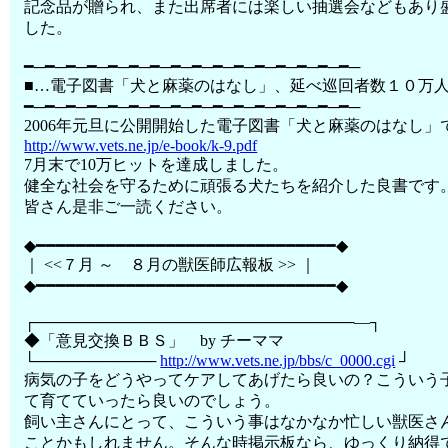
記念品が贈られ、また出席者には楽しい抽選会などもあり
した。
━─━─━─━─━─━─━─━─━─━─━─━─━─━─━─━─
■…電子図書「犬と麻薬のはなし」、延べ巡回者数１０万人
━─━─━─━─━─━─━─━─━─━─━─━─━─━─━─━─
2006年元旦に公開開始した電子図書「犬と麻薬のはなし」
http://www.vets.ne.jp/e-book/k-9.pdf
7月末で10万ヒットを達成しました。
健全な社会を守るために頑張る犬たちを紹介した良書です
皆さん是非ご一読ください。
◆━━━━━━━━━━━━━━━━━━━━━━━━━━━━━━◆
｜ <<７月 ～ ８月の獣医師広報板 >> ｜
◆━━━━━━━━━━━━━━━━━━━━━━━━━━━━━━◆
┌─────────────────────────────―┐
◆「意見交換ＢＢＳ」 by チーママ
└───────────
http://www.vets.ne.jp/bbs/c_0000.cgi
┘
病気の子をどうやってケアしてあげたら良いの？こういう
て育てていったら良いのでしょう。
飼い主さんにとって、こういう事はなかなか忙しい獣医さ
ことかもしれません。そんな時掲示板なら、ゆっくり納得