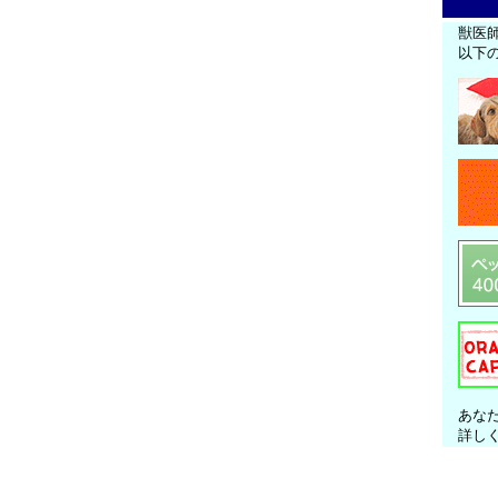
獣医
以下
あな
詳し