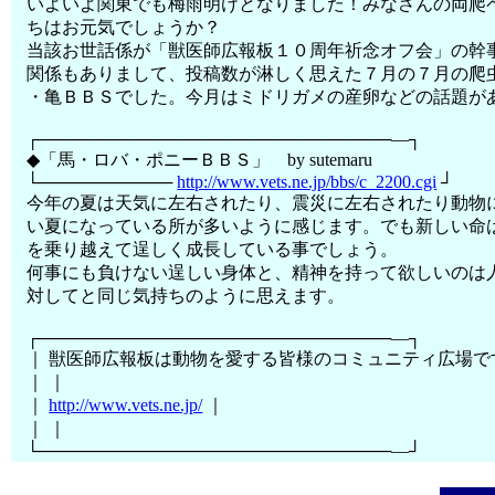
いよいよ関東でも梅雨明けとなりました！みなさんの両爬
ちはお元気でしょうか？
当該お世話係が「獣医師広報板１０周年祈念オフ会」の幹
関係もありまして、投稿数が淋しく思えた７月の７月の爬
・亀ＢＢＳでした。今月はミドリガメの産卵などの話題が
┌─────────────────────────────―┐
◆「馬・ロバ・ポニーＢＢＳ」 by sutemaru
└───────────
http://www.vets.ne.jp/bbs/c_2200.cgi
┘
今年の夏は天気に左右されたり、震災に左右されたり動物
い夏になっている所が多いように感じます。でも新しい命
を乗り越えて逞しく成長している事でしょう。
何事にも負けない逞しい身体と、精神を持って欲しいのは
対してと同じ気持ちのように思えます。
┌─────────────────────────────―┐
｜ 獣医師広報板は動物を愛する皆様のコミュニティ広場で
｜ ｜
｜
http://www.vets.ne.jp/
｜
｜ ｜
└─────────────────────────────―┘