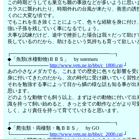
この時期どうしても巣立ち雛の事故などが多いように思い
カラスに襲われたり、時期外れの台風が来たり、善意の誘
くのに大変な頃です。
でもこれを生き抜くことによって、色々な経験を身に付け
強い子孫を残していく事になるでしょう。
大事な試練だけど、途中で挫折した場合は我々だって助け
長しているのだから、助けるという気持ちも育って欲しい
┌─────────────────────────────―┐
◆「魚類(水棲動物)ＢＢＳ」 by sutemaru
└───────────
http://www.vets.ne.jp/bbs/c_1800.cgi
┘
あの小さなメダカでも、これまでの歴史に色々な影響を受
身に付いてきたのだから、次の時代に受け継いでいく習性
それを勉強する事によって目から鱗の様な話も知る事が出
思います。
どのような動物でも飼う以上、まずはその動物に付いて出
識を持って飼い始めると、きっと全ての動作などがより可
しく、より責任を持って育てていけると思います。
┌─────────────────────────────―┐
◆「爬虫類・両棲類・亀ＢＢＳ」 by GO
└───────────
http://www.vets.ne.jp/bbs/c_2000.cgi
┘