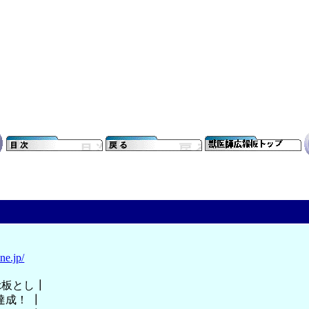
ne.jp/
示板とし┃
成！ ┃