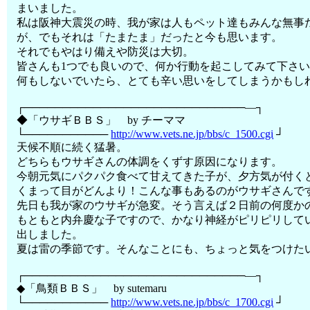
まいました。
私は阪神大震災の時、我が家は人もペット達もみんな無事
が、でもそれは「たまたま」だったと今も思います。
それでもやはり備えや防災は大切。
皆さんも1つでも良いので、何か行動を起こしてみて下さ
何もしないでいたら、とても辛い思いをしてしまうかもし
┌─────────────────────────────―┐
◆「ウサギＢＢＳ」 by チーママ
└───────────
http://www.vets.ne.jp/bbs/c_1500.cgi
┘
天候不順に続く猛暑。
どちらもウサギさんの体調をくずす原因になります。
今朝元気にパクパク食べて甘えてきた子が、夕方気が付く
くまって目がどんより！こんな事もあるのがウサギさんで
先日も我が家のウサギが急変。そう言えば２日前の何度か
もともと内弁慶な子ですので、かなり神経がピリピリして
出しました。
夏は雷の季節です。そんなことにも、ちょっと気をつけた
┌─────────────────────────────―┐
◆「鳥類ＢＢＳ」 by sutemaru
└───────────
http://www.vets.ne.jp/bbs/c_1700.cgi
┘