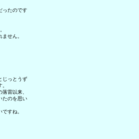
だったのです
い。
れません。
とじっとうず
す。
の落雷以来、
いたのを思い
いですね。