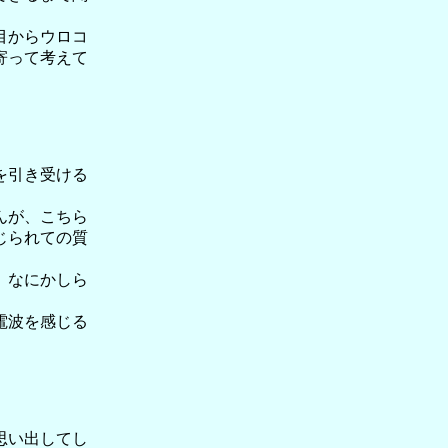
目からウロコ
寄って考えて
を引き受ける
んが、こちら
じられての質
、なにかしら
電波を感じる
思い出してし