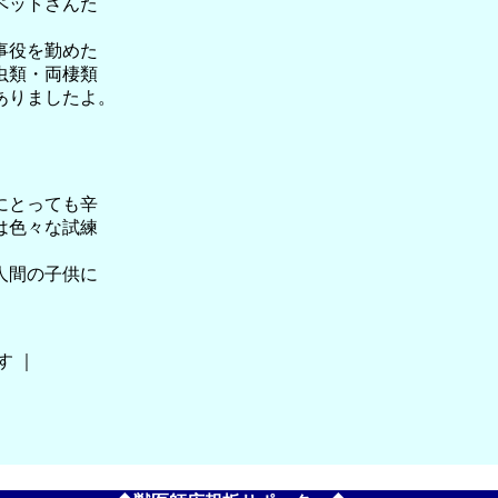
ペットさんた
事役を勤めた
虫類・両棲類
ありましたよ。
にとっても辛
は色々な試練
人間の子供に
す ｜