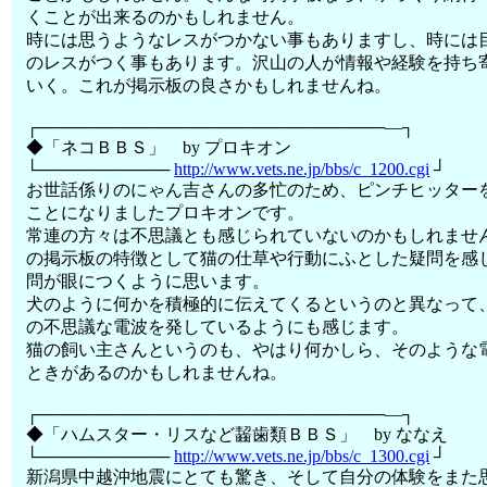
くことが出来るのかもしれません。
時には思うようなレスがつかない事もありますし、時には
のレスがつく事もあります。沢山の人が情報や経験を持ち
いく。これが掲示板の良さかもしれませんね。
┌─────────────────────────────―┐
◆「ネコＢＢＳ」 by プロキオン
└───────────
http://www.vets.ne.jp/bbs/c_1200.cgi
┘
お世話係りのにゃん吉さんの多忙のため、ピンチヒッター
ことになりましたプロキオンです。
常連の方々は不思議とも感じられていないのかもしれませ
の掲示板の特徴として猫の仕草や行動にふとした疑問を感
問が眼につくように思います。
犬のように何かを積極的に伝えてくるというのと異なって
の不思議な電波を発しているようにも感じます。
猫の飼い主さんというのも、やはり何かしら、そのような
ときがあるのかもしれませんね。
┌─────────────────────────────―┐
◆「ハムスター・リスなど齧歯類ＢＢＳ」 by ななえ
└───────────
http://www.vets.ne.jp/bbs/c_1300.cgi
┘
新潟県中越沖地震にとても驚き、そして自分の体験をまた