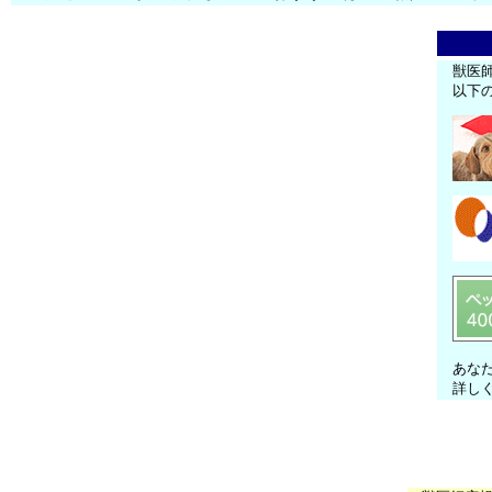
獣医
以下
あな
詳し