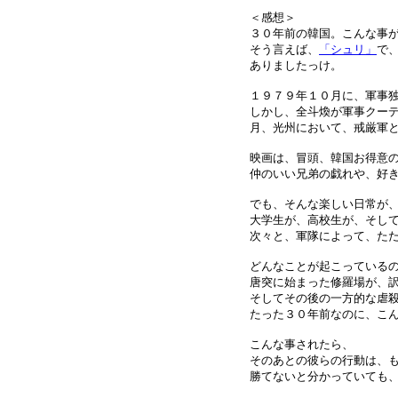
＜感想＞
３０年前の韓国。こんな事
そう言えば、
「シュリ」
で
ありましたっけ。
１９７９年１０月に、軍事
しかし、全斗煥が軍事クー
月、光州において、戒厳軍
映画は、冒頭、韓国お得意
仲のいい兄弟の戯れや、好
でも、そんな楽しい日常が
大学生が、高校生が、そし
次々と、軍隊によって、た
どんなことが起こっている
唐突に始まった修羅場が、
そしてその後の一方的な虐
たった３０年前なのに、こ
こんな事されたら、
そのあとの彼らの行動は、
勝てないと分かっていても