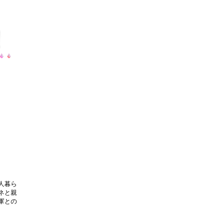
人暮ら
ネと親
軍との