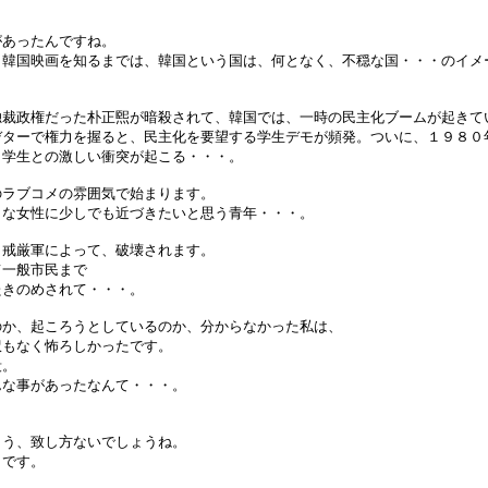
があったんですね。
、韓国映画を知るまでは、韓国という国は、何となく、不穏な国・・・のイメ
独裁政権だった朴正煕が暗殺されて、韓国では、一時の民主化ブームが起きて
デターで権力を握ると、民主化を要望する学生デモが頻発。ついに、１９８０
と学生との激しい衝突が起こる・・・。
のラブコメの雰囲気で始まります。
きな女性に少しでも近づきたいと思う青年・・・。
、戒厳軍によって、破壊されます。
て一般市民まで
たきのめされて・・・。
のか、起ころうとしているのか、分からなかった私は、
訳もなく怖ろしかったです。
殺。
んな事があったなんて・・・。
もう、致し方ないでしょうね。
、です。