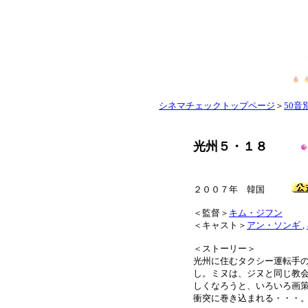
シネマチェックトップページ
＞
50音別
光州５・１８
２００７年 韓国
＜監督＞
キム・ジフン
＜キャスト＞
アン・ソンギ
,
＜ストーリー＞
光州に住むタクシー運転手
し。ミヌは、ジヌと同じ教
しくなろうと、いろいろ画
衝突に巻き込まれる・・・