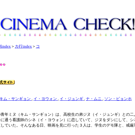
index
＞
カ行index
＞
コ
キム・サンギョン
,
イ・ヨウォン
,
イ・ジュンギ
,
ナ・ムニ
,
ソン・ビョンホ
の青年ミヌ（キム・サンギョン）は、高校生の弟ジヌ（イ・ジュンギ）との二
会に通う看護師のシネ（イ・ヨウォン）に恋していて、ジヌをダシにして、シ
策していた。そんなある日、映画を見に行った３人は、学生のデモ隊と、戒厳
。