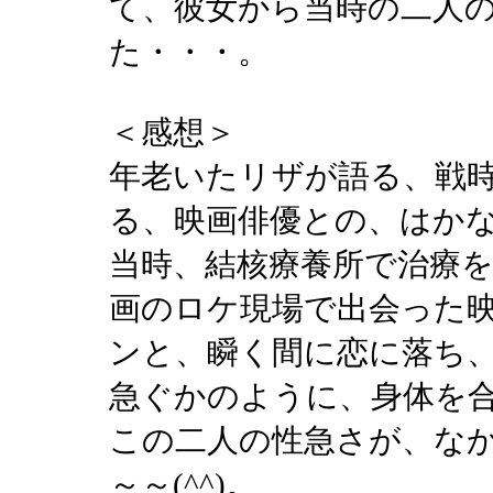
て、彼女から当時の二人
た・・・。
＜感想＞
年老いたリザが語る、戦
る、映画俳優との、はか
当時、結核療養所で治療
画のロケ現場で出会った
ンと、瞬く間に恋に落ち
急ぐかのように、身体を
この二人の性急さが、な
～～(^^)。