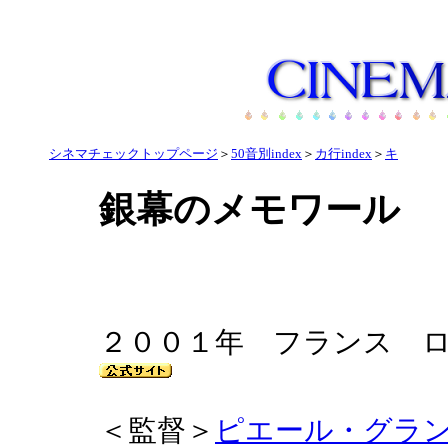
シネマチェックトップページ
＞
50音別index
＞
カ行index
＞
キ
銀幕のメモワール
２００１年 フランス
＜監督＞
ピエール・グラ