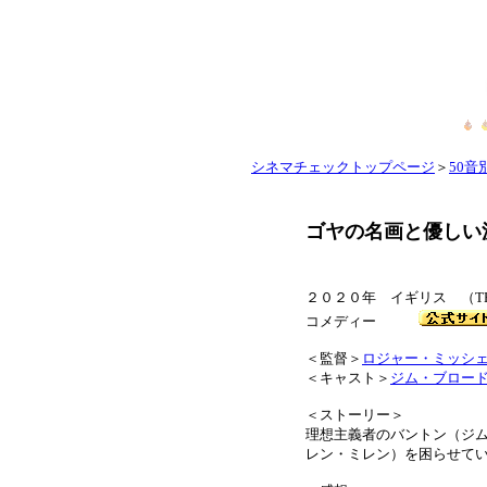
シネマチェックトップページ
＞
50音別
ゴヤの名画と優しい
２０２０年 イギリス （THE
コメディー
＜監督＞
ロジャー・ミッシ
＜キャスト＞
ジム・ブロー
＜ストーリー＞
理想主義者のバントン（ジ
レン・ミレン）を困らせて