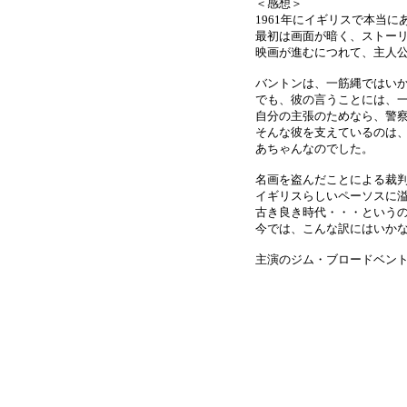
＜感想＞
1961年にイギリスで本当
最初は画面が暗く、ストー
映画が進むにつれて、主人
バントンは、一筋縄ではい
でも、彼の言うことには、
自分の主張のためなら、警
そんな彼を支えているのは、
あちゃんなのでした。
名画を盗んだことによる裁
イギリスらしいペーソスに
古き良き時代・・・という
今では、こんな訳にはいか
主演のジム・ブロードベントは