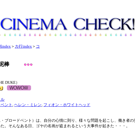
index
＞
カ行index
＞
コ
泥棒
 DUKE）
ェル
ドベント
,
ヘレン・ミレン
,
フィオン・ホワイトヘッド
ム・ブロードベント）は、自分の心情に則り、様々な問題を起こし、働き者の
いた。そんなある日、ゴヤの名画が盗まれるという大事件が起きた・・・。