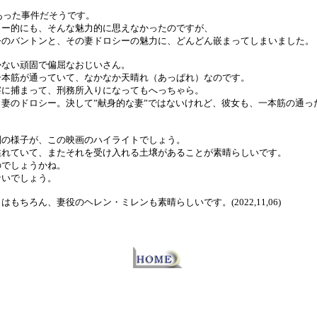
にあった事件だそうです。
リー的にも、そんな魅力的に思えなかったのですが、
公のバントンと、その妻ドロシーの魅力に、どんどん嵌まってしまいました。
かない頑固で偏屈なおじいさん。
一本筋が通っていて、なかなか天晴れ（あっぱれ）なのです。
察に捕まって、刑務所入りになってもへっちゃら。
妻のドロシー。決して”献身的な妻”ではないけれど、彼女も、一本筋の通っ
判の様子が、この映画のハイライトでしょう。
溢れていて、またそれを受け入れる土壌があることが素晴らしいです。
のでしょうかね。
ないでしょう。
もちろん、妻役のヘレン・ミレンも素晴らしいです。(2022,11,06)