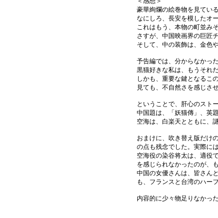
＜感想＞
豪華絢爛の絵巻物を見てい
なにしろ、長安を模したオ
これはもう、本物の町並み
さすが、中国映画界の巨匠
そして、中の装飾は、金色
予告編では、分からなかっ
黒猫好きな私は、もうそれだ
しかも、重要な鍵となるこの
見ても、不自然さを感じさ
ということで、肝心のストー
中国題は、「妖猫傳」、英題は、「
空海は、白楽天とともに、
おまけに、吹き替え版だけ
の点も残念でした。実際に
空海役の染谷将太は、適役
を感じられなかったのが、
中国の女優さんは、皆さん
も、フランスと台湾のハーフな
内容的に少々物足りなかったの