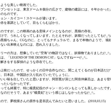
るような美しい映画でした。
ープンセットは、東京ドーム８個分の広さで、建物の建設には、６年かかった
そのものです。
チェン・カイコー！スケールが違います。
や赤を基調としていて、目もくらむばかり。
たのですが、この映画のある意味メインとなるのが、黒猫の存在。
けで、うれしくなってしまいます。たとえそれが、妖猫だったとしても(^_^)
黒猫ちゃん、CGなのに、とってもナチュラルで、まるで本物のようで、 猫
せない出来映えなのには、恐れ入りました。
リーの方は、想像していた”空海”の物語ではなく、妖猫物でありました(^_^;
LEGEND OF THE DEMON CAT」なんですねーー(^_^;。
謎解きをする探偵のような存在でした。
の上映だったので、せっかくの日中合作なのに、聞こえてくるのが日本語だけ
は、日本語、中国語が入り乱れていたでしょうに。
でいい味を出していたと思いますが、阿部寛が演じた阿倍仲麻呂は、あまり登
もったいなかったです。
とっても綺麗で、特に楊貴妃役のチャン・ロンロンもとっても美しかったです
のだそうで、あまり”楊貴妃”という感じはしなかったかな(^_^;。
で、夢枕獏さんの原作を是非読んでみたいと思いました。 (2018,03,15)