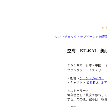
シネマチェックトップページ
＞
50音別
空海 KU-KAI 
２０１８年 日本・中国 （LEGE
ファンタジー・ミステ
＜監督＞
チェン・カイコー
＜キャスト＞
染谷将太
,
ホ
＜ストーリー＞
遣唐使として長安で修行し
する。その後、彼らは、楊