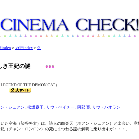
index
＞
カ行index
＞
ク
美しき王妃の謎
ND OF THE DEMON CAT）
リー
アン・シュアン
,
松坂慶子
,
リウ・ペイチー
,
阿部 寛
,
リウ・ハオラン
ていた空海（染谷将太）は、詩人の白楽天（ホアン・シュアン）と出会い、意
貴妃（チャン・ロンロン）の死にまつわる謎の解明に乗り出すが・・・。