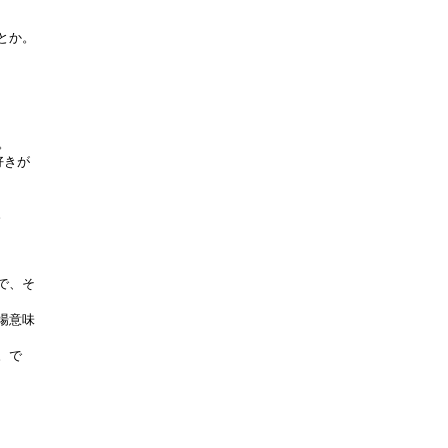
とか。
。
好きが
。
で、そ
場意味
。で