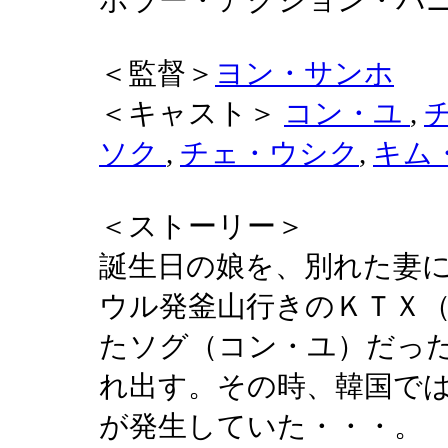
ホラー・アクション
＜監督＞
ヨン・サンホ
＜キャスト＞
コン・ユ
,
ソク
,
チェ・ウシク
,
キム
＜ストーリー＞
誕生日の娘を、別れた妻
ウル発釜山行きのＫＴＸ
たソグ（コン・ユ）だっ
れ出す。その時、韓国で
が発生していた・・・。