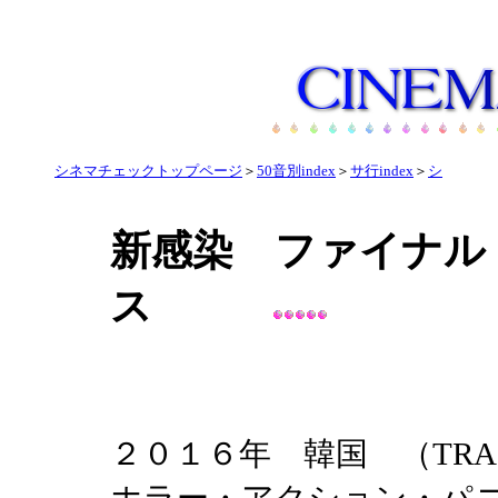
シネマチェックトップページ
＞
50音別index
＞
サ行index
＞
シ
新感染 ファイナル
ス
２０１６年 韓国 （TRAIN