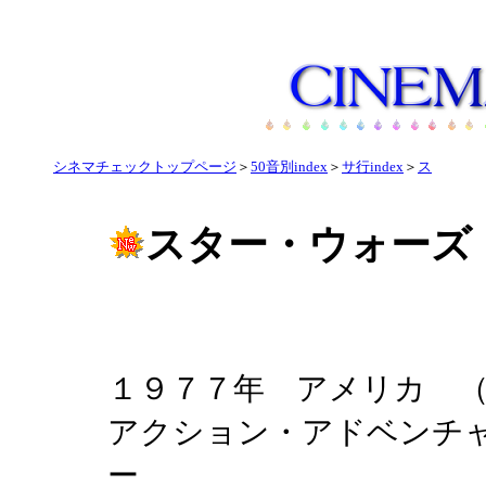
シネマチェックトップページ
＞
50音別index
＞
サ行index
＞
ス
スター・ウォーズ
１９７７年 アメリカ （ST
アクション・アドベンチ
ー