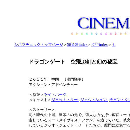
シネマチェックトップページ
＞
50音別index
＞
タ行index
＞
ト
ドラゴンゲート 空飛ぶ剣と幻の秘宝
２０１１年 中国 （龍門飛甲）
アクション・アドベンチャー
＜監督＞
ツイ・ハーク
＜キャスト＞
ジェット・リー
,
ジョウ・シュン
,
チェン・ク
＜ストーリー＞
明の時代の中国。皇帝のの元で、強大な力を持つ宦官ユー
走しているスー（メイヴィス・ファン）を追っていた。彼
しているジャオ（ジェット・リー）たちが、龍門に結集す