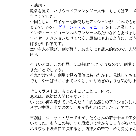
＜感想＞
題名を見て、ハリウッドファンタジー大作、もしくはアニ
作？！でした。
中国らしい、ワイヤーを駆使したアクションが、これでも
まるで、かの
「グリーン・デスティニー」
をもっと激しく
インディー・ジョーンズのワンシーンみたいな所もありま
ワイヤーアクションだけでなく、題名にもあるように、ど
ばきが圧倒的です。
空中を人が飛び、剣が舞う、あまりにも超人的なので、人
(^_^;
そういえば、この作品、３D映画だったそうなので、劇場で
きたことでしょう。
それだけでも、劇場で見る価値はあったかも。見逃してちょっと
でも、やっぱりここまでいくと、やり過ぎのような気がします(
そしてラストは、もっとすごいことに！(^_^;。
あれは、絶対に人間じゃない！！
いったい何を考えているんだ？！的な感じのアクションになって
さすが中国、全てのスケールが桁外れにデカかったです。
主演は、ジェット・リーですが、たくさんの若手中国のア
いました。もうこの時、５０歳近いですからしょうがない
ハリウッド映画に出演すると、西洋人の中で、若く見える