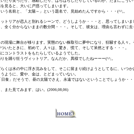
泣いたり笑ったり、感動したり、はらはらしたりしているのが、たまにこうい
画を見ると、大いに戸惑ってしまいます。
いう名前と、「太陽～」という題名で、見始めたんですから・・・(^^;。
ィットリアが恋人と別れるシーンで、どうしようか・・・と、思ってしまいま
も、全く分からないままの数分間・・・。そして、彼女は、理由も言わずに去
引の現場に舞台が移ります。実態のない株取引に夢中になり、狂騒する人々。
がついたときに、初めて、人々は、驚き、慌て、そして呆然とする・・・。
画にコントラストをもたらしているようでした。
りを踊り狂うヴィットリア。なんだか、異様でしたねーーー(^^;。
ばらくは水の中に浮き沈みをして、そこに留まり続けようとしてるに、いつか
まうように、愛や、金は、とどまっていない。
 」）は「日食」だそうで、昼の太陽でさえ、永遠ではないということでしょうか・
た見てみます、はい。(2006,08,06)