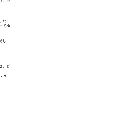
う、巨
した。
ってゆ
そし
は、ど
・・？