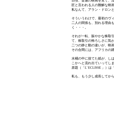
日頃、普通の映画を見て、
匠と言われる人の難解な映
私なんて、アラン・ドロンと
そういうわけで、最初のヴ
二人の関係も、別れる理由
く・・・。
それが一転、賑やかな株取
て、株取引の怖ろしさに気
二つの静と動の違いが、映
その合間には、アフリカの踊
水桶の中に捨てた紙が、し
こかへと流れ出ていってし
原題（「L' ECLISSE
私も、もう少し成長してから、ま