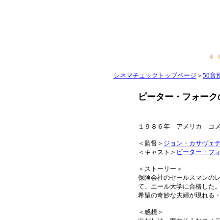
シネマチェックトップページ
＞
50音別
ピーター・フォーク
１９８６年 アメリカ コ
＜監督＞
ジョン・カサヴェ
＜キャスト＞
ピーター・フ
＜ストーリー＞
保険会社のセールスマンの
て、エール大学に合格した
希望の奇妙な夫婦が現れる
＜感想＞