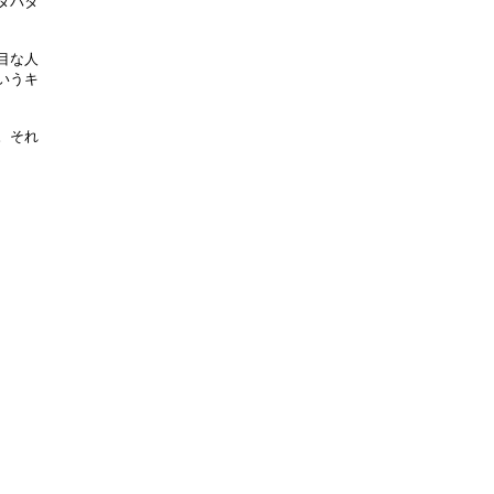
タバタ
目な人
いうキ
。それ