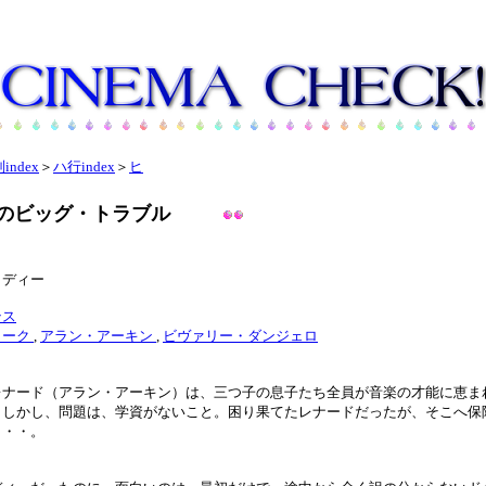
index
＞
ハ行index
＞
ヒ
のビッグ・トラブル
メディー
テス
ォーク
,
アラン・アーキン
,
ビヴァリー・ダンジェロ
レナード（アラン・アーキン）は、三つ子の息子たち全員が音楽の才能に恵ま
。しかし、問題は、学資がないこと。困り果てたレナードだったが、そこへ保
・・・。