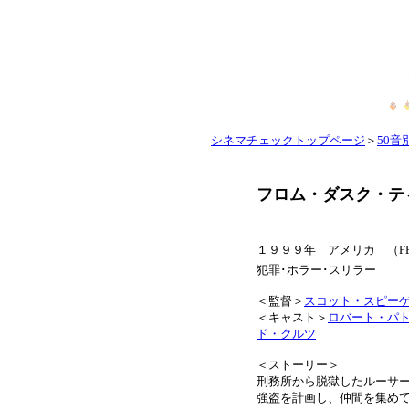
シネマチェックトップページ
＞
50音別
フロム・ダスク・テ
１９９９年 アメリカ （FROM D
犯罪･ホラー･スリラ
＜監督＞
スコット・スピー
＜キャスト＞
ロバート・パ
ド・クルツ
＜ストーリー＞
刑務所から脱獄したルーサー
強盗を計画し、仲間を集め