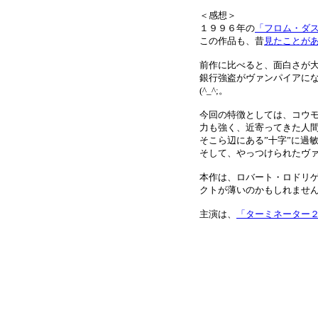
＜感想＞
１９９６年の
「フロム・ダ
この作品も、昔
見たことが
前作に比べると、面白さが
銀行強盗がヴァンパイアに
(^_^;。
今回の特徴としては、コウ
力も強く、近寄ってきた人
そこら辺にある”十字”に過
そして、やっつけられたヴ
本作は、ロバート・ロドリ
クトが薄いのかもしれませ
主演は、
「ターミネーター