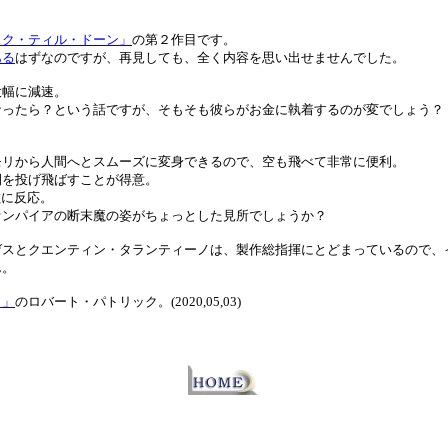
スク・ティル・ドーン」
の第２作目です。
ある
はずなのですが、再見しても、全く内容を思い出せませんでした。
大幅に減速。
なったら？という話ですが、そもそも彼らがお金に執着するのが変でしょう？
モリから人間へとスムーズに変身できるので、空も飛べて非常に便利。
間を投げ飛ばすことが得意。
敏に反応。
ァンパイアの断末魔の姿がちょっとした見所でしょうか？
ゲスとクエンティン・タランティーノは、製作総指揮にとどまっているので、
ん。
２」
のロバート・パトリック。(2020,05,03)