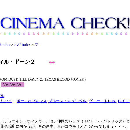
index
＞
ハ行index
＞
フ
ィル・ドーン２
USK TILL DAWN 2: TEXAS BLOOD MONEY）
ー
ゲル
トリック
、
ボー・ホプキンス
,
ブルース・キャンベル
,
ダニー・トレホ
,
レイモ
（デュエイン・ウィテカー）は、仲間のバック（ ロバート・パトリック）と
て集合場所に向かうが、その途中、車がコウモリとぶつかってしまう・・・。