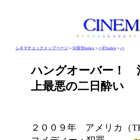
シネマチェックトップページ
＞
50音別index
＞
ハ行index
＞
ハ
ハングオーバー！ 
上最悪の二日酔い
２００９年 アメリカ（THE