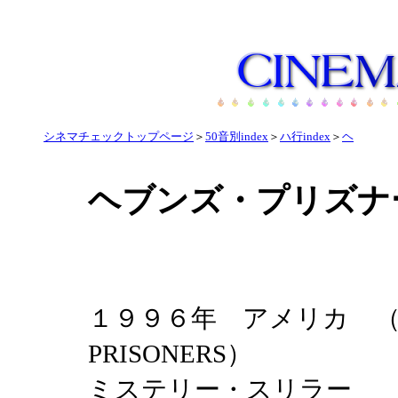
シネマチェックトップページ
＞
50音別index
＞
ハ行index
＞
ヘ
ヘブンズ・プリズナ
１９９６年 アメリカ （HE
PRISONERS）
ミステリー・スリラー