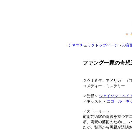
シネマチェックトップページ
＞
50音別
ファング一家の奇想
２０１６年 アメリカ （THE 
コメディー・ミステリ
＜監督＞
ジェイソン・ベイ
＜キャスト＞
ニコール・キ
＜ストーリー＞
前衛芸術家の両親を持つア
頃、両親の芸術のために、
たが、警察から両親が誘拐