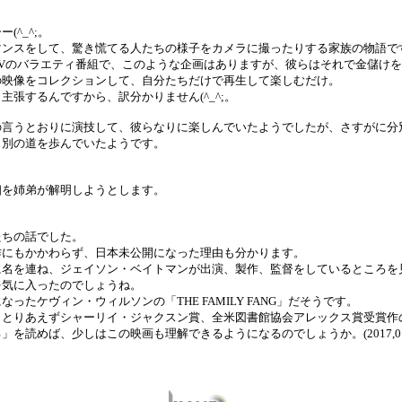
^_^;。
マンスをして、驚き慌てる人たちの様子をカメラに撮ったりする家族の物語で
Vのバラエティ番組で、このような企画はありますが、彼らはそれで金儲け
の映像をコレクションして、自分たちだけで再生して楽しむだけ。
主張するんですから、訳分かりません(^_^;。
の言うとおりに演技して、彼らなりに楽しんでいたようでしたが、さすがに分
、別の道を歩んでいたようです。
相を姉弟が解明しようとします。
？
たちの話でした。
作にもかかわらず、日本未公開になった理由も分かります。
に名を連ね、ジェイソン・ベイトマンが出演、製作、監督をしているところを
を気に入ったのでしょうね。
ったケヴィン・ウィルソンの「THE FAMILY FANG」だそうです。
、とりあえずシャーリイ・ジャクスン賞、全米図書館協会アレックス賞受賞作
を読めば、少しはこの映画も理解できるようになるのでしょうか。(2017,01,