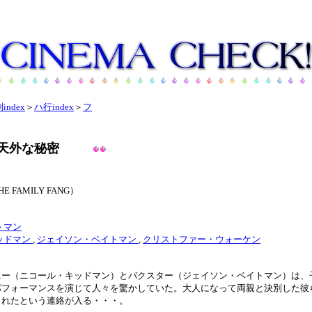
index
＞
ハ行index
＞
フ
天外な秘密
FAMILY FANG）
ー
トマン
ッドマン
,
ジェイソン・ベイトマン
,
クリストファー・ウォーケン
ニー（ニコール・キッドマン）とバクスター（ジェイソン・ベイトマン）は、
パフォーマンスを演じて人々を驚かしていた。大人になって両親と決別した彼
されたという連絡が入る・・・。