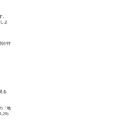
す。
をしよ
別が付
見る
の「地
29)