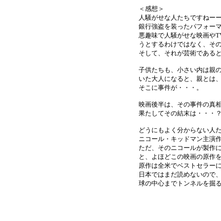
＜感想＞
人騒がせな人たちですねーーー(
銀行強盗を装ったパフォー
悪趣味で人騒がせな映画やT
うとするわけではなく、そ
そして、それが芸術であると
子供たちも、小さい内は親
いた大人になると、親とは
そこに事件が・・・。
映画後半は、その事件の真
果たしてその結末は・・・
どうにもよく分からない人
ニコール・キッドマン主演
ただ、そのニコールが製作
と、よほどこの映画の原作
原作は全米でベストセラーにな
日本ではまだ読めないので
球の中心までトンネルを掘る」