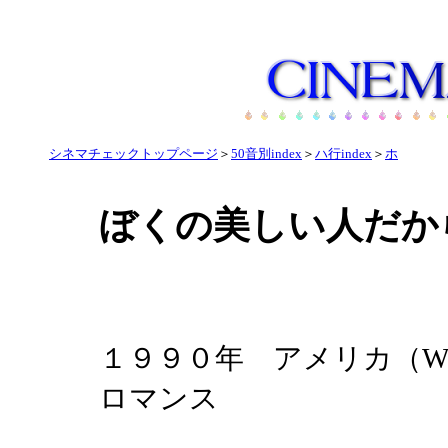
シネマチェックトップページ
＞
50音別index
＞
ハ行index
＞
ホ
ぼくの美しい人だか
１９９０年 アメリカ（WHI
ロマンス