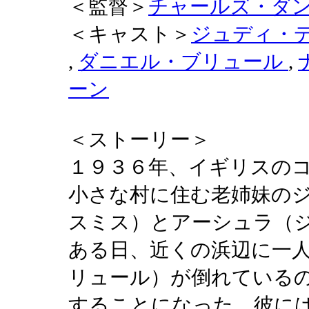
＜監督＞
チャールズ・ダ
＜キャスト＞
ジュディ・
,
ダニエル・ブリュール
,
ーン
＜ストーリー＞
１９３６年、イギリスの
小さな村に住む老姉妹の
スミス）とアーシュラ（
ある日、近くの浜辺に一
リュール）が倒れている
することになった。彼に