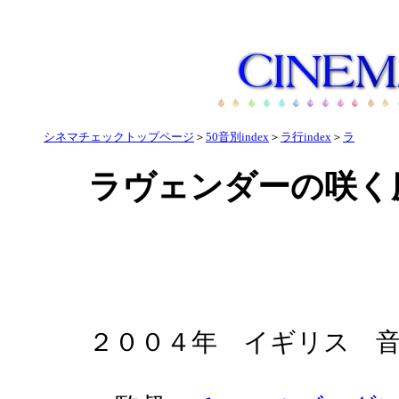
シネマチェックトップページ
＞
50音別index
＞
ラ行index
＞
ラ
ラヴェンダーの咲く
２００４年 イギリス 