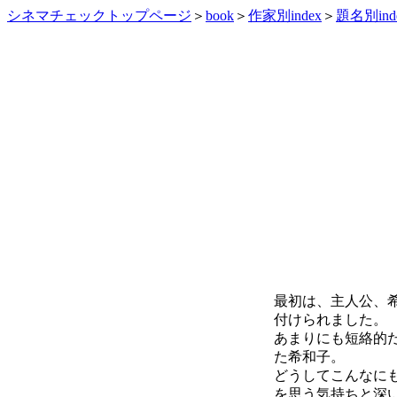
シネマチェックトップページ
＞
book
＞
作家別index
＞
題名別ind
最初は、主人公、
付けられました。
あまりにも短絡的
た希和子。
どうしてこんなに
を思う気持ちと深