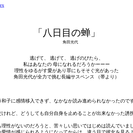
ex
「八日目の蝉」
角田光代
逃げて、 逃げて、 逃げのびたら、
私はあなたの 母になれるだろうかーーー
理性をゆるがす愛があり罪にもそそぐ光があった
角田光代が全力で挑む長編サスペンス （帯より）
希和子に感情移入できず、なかなか読み進められなかったので
だけれど、どうしても自分自身を止めることが出来なかった誘
も理性がないのだろうと、苦々しい思いではじめは読んでいま
い愛情が感じられるようになってからは、違う目で彼女を見る