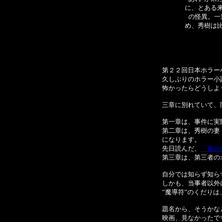
に、とある
の怪異。一
め、秀樹は
第２２回日本ホラー
久しぶりのホラー小
怖かったらどうしよ
三章に別れていて、
第一章は、事件に実
第二章は、秀樹の妻
になります。
先日読んだ、
「坂の
第三章は、第三者の
自分では知らず知ら
しかも、当事者以外
”魔導符”のくだりは、
題名から、そうかな
映画、見なかったで