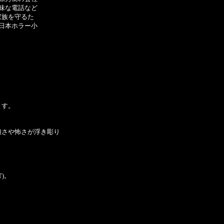
味な電話など
家族を守るた
日本ホラー小
ます。
雑さや怖さが浮き彫り
)。