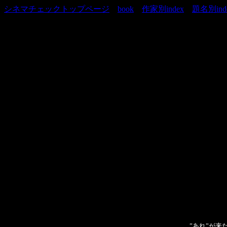
シネマチェックトップページ
＞
book
＞
作家別index
＞
題名別ind
”あれ”が