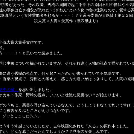
来訪者があった。それ以降、秀樹の周囲で起こる部下の原因不明の怪我や不気
連の事象は亡き祖父が恐れた”ぼぎわん”という化け物の仕業なのか。愛する
比嘉真琴という女性霊能者を頼るが・・・！？全選考委員が大絶賛！第２２回
説大賞＜大賞＞受賞作（裏表紙より）
小説大賞大賞受賞作です。
説。
うーーー！？と思いつつ読みました。
同じ事象について描かれていますが、それぞれ違う人物の視点で描かれてい
際に遭う秀樹の視点で、何が起こったのかが書かれていて不気味です。
・香奈の視点で、秀樹との考え方、感じ方の違いがはっきりして、人間の複
途中の家」
を思い出しました。
オカルト作家、野崎の視点。いよいよ壮絶な悪魔払い？が始まります。
ずのうちに、悪霊を呼び込んでいるなんて、どうしようもなくて怖いです(T_T
にも被害が及ぶところがえげつないです。
ゾッとしました(^_^;。
とうすうす感じていましたが、去年映画化された「来る」の原作本でした。
すが、どんな感じだったんでしょうか？？見るのが楽しみです。