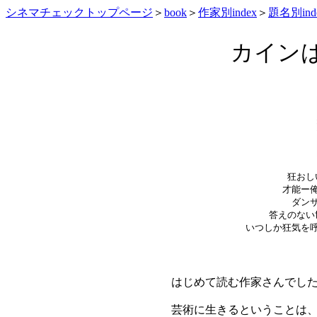
シネマチェックトップページ
＞
book
＞
作家別index
＞
題名別ind
カイン
狂おし
才能ー
ダン
答えのない
いつしか狂気を
はじめて読む作家さんでし
芸術に生きるということは