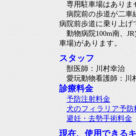
専用駐車場はありま
病院前の歩道が二車
病院前歩道に乗り上げ
動物病院100m南、JR
車場)があります。
スタッフ
獣医師：川村幸治
愛玩動物看護師：川
診療料金
予防注射料金
犬のフィラリア予防
避妊・去勢手術料金
現在、使用できる