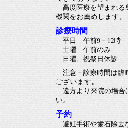
高度医療を望まれる
機関をお薦めします。
診療時間
平日 午前9－12時 
土曜 午前のみ
日曜、祝祭日休診
注意－診療時間は臨
ございます。
遠方より来院の場合
い。
予約
避妊手術や歯石除去