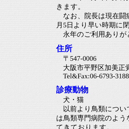
きます。
なお、院長は現在闘病
月5日より早い時期に
永年のご利用ありが
住所
〒547-0006
大阪市平野区加美正覚寺4
Tel&Fax:06-6793-3188
診療動物
犬・猫
以前より鳥類につい
は鳥類専門病院のよう
てきております。