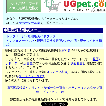
あなたも獣医師広報板のサポーターになりませんか。
詳しくは
サポーター募集
をご覧ください。
◆獣医師広報板メニュー
トップページ
・
広報板ガイドブック
インフォメーション
・
獣医師広報板管理人の独り言
・
動物よくある相
談
獣医師広報板は、町の犬猫病院の獣医師
(主宰者)
が「獣医師に広報す
る」「獣医師が広報する」
ことを主たる目的として1997年に開設したウェブサイトです。
(履歴)
サポーター
や
広告主
の方々から資金応援を受け
(決算報告)
、趣旨に賛同
する人たちがボランティア
スタッフとなって運営に参加し
(スタッフ名簿)
、動物に関わる皆さんに
利用され
(ページビュー統計)
、
多くの人々に支えられています。
獣医師広報板へのリンク
・
サポーター募集
・
ボランティアスタッフ募
集
・
プライバシーポリシー
獣医師広報板の最新更新情報をTwitterでお知らせしております。