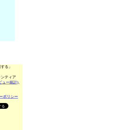
報する」
ランティア
ビュー統計)
、
ーポリシー