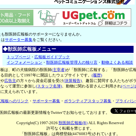
たも獣医師広報板のサポーターになりませんか。
くは
サポーター募集
をご覧ください。
◆獣医師広報板メニュー
トップページ
・
広報板ガイドブック
インフォメーション
・
獣医師広報板管理人の独り言
・
動物よくある相談
報板は、町の犬猫病院の獣医師
(主宰者)
が「獣医師に広報する」「獣医師が広
る目的として1997年に開設したウェブサイトです。
(履歴)
ー
や
広告主
の方々から資金応援を受け
(決算報告)
、趣旨に賛同する人たちがボ
となって運営に参加し
(スタッフ名簿)
、動物に関わる皆さんに利用され
(ページ
々に支えられています。
広報板へのリンク
・
サポーター募集
・
ボランティアスタッフ募集
・
プライバシ
医師広報板の最新更新情報をTwitterでお知らせしております。
Copyright(C) 1997-2026
獣医師広報板(R)
ALL Rights Reserved
許可なく転載を禁じます。
「獣医師広報板」は商標登録(4476083号)されています。