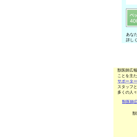
あな
詳し
獣医師広
ことを主た
サポータ
スタッフ
多くの人
獣医師
獣