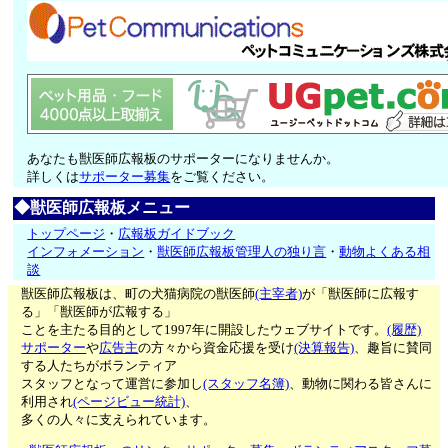
あなたも獣医師広報板のサポーターになりませんか。
詳しくは
サポーター募集
をご覧ください。
◆獣医師広報板メニュー
トップページ
・
広報板ガイドブック
インフォメーション
・
獣医師広報板管理人の独り言
・
動物よくある相
談
獣医師広報板は、町の犬猫病院の獣医師
(主宰者)
が「獣医師に広報す
る」「獣医師が広報する」
ことを主たる目的として1997年に開設したウェブサイトです。
(履歴)
サポーター
や
広告主
の方々から資金応援を受け
(決算報告)
、趣旨に賛同
する人たちがボランティア
スタッフとなって運営に参加し
(スタッフ名簿)
、動物に関わる皆さんに
利用され
(ページビュー統計)
、
多くの人々に支えられています。