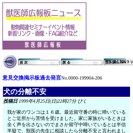
意見交換掲示板過去発言
No.0000-199904-206
犬の分離不安
投稿日
1999年4月25日(日)22時27分 ぴく
我が家のワンコは１６歳。最近留守番の時に啼いている
とご近所から苦情を受けました。家に家族がいるときは
全く声を出さないのでまさか留守中啼いているとは半信
半疑で、獣医の先生に相談したら分離不安と言われまし