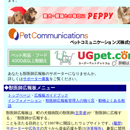
ます。
あなたも獣医師広報板のサポーターになりませんか。
詳しくは
サポーター募集
をご覧ください。
◆獣医師広報板メニュー
トップページ
・
広報板ガイドブック
インフォメーション
・
獣医師広報板管理人の独り言
・
動物よくある相
談
獣医師広報板は、町の犬猫病院の獣医師
(主宰者)
が「獣医師に広報す
る」「獣医師が広報する」
ことを主たる目的として1997年に開設したウェブサイトです。
(履歴)
サポーター
や
広告主
の方々から資金応援を受け
(決算報告)
、趣旨に賛同