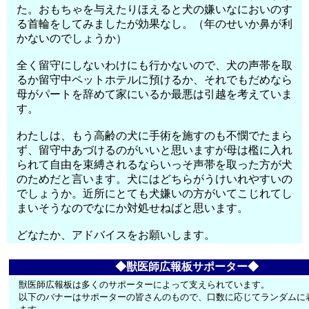
た。おもちゃを与えたりほえると犬の嫌いなにおいのす
る首輪をしてみましたが効果なし。（年のせいか鼻が利
かないのでしょうか）
全く留守にしないわけにも行かないので、犬の声帯を取
るか留守中ペットホテルに預けるか、それでもだめなら
母がパートを辞めて家にいるか最悪は引越を考えていま
す。
わたしは、もう高齢の犬に手術を施すのも不憫でたまら
ず、留守中あづけるのがいいと思いますが母は檻に入れ
られて自由を束縛されるならいっそ声帯を取った方が犬
のためだと言います。犬にはどちらがうけいれやすいの
でしょうか。近所にとても犬嫌いの方がいてこじれてし
まいそうなのでなにか対処せねばと思います。
どなたか、アドバイスをお願いします。
◆獣医師広報板サポーター◆
獣医師広報板は多くのサポーターによって支えられています。
以下のバナーはサポーターの皆さんのもので、口数に応じてランダムに