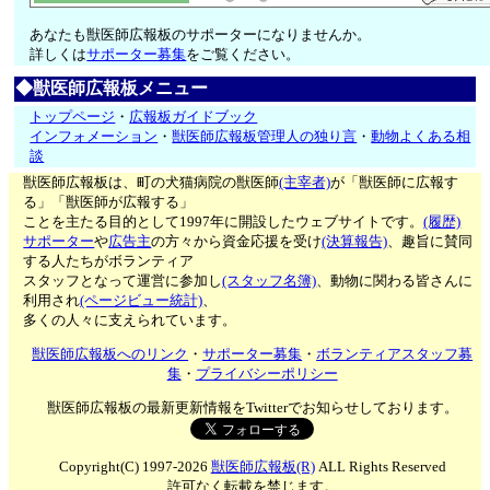
あなたも獣医師広報板のサポーターになりませんか。
詳しくは
サポーター募集
をご覧ください。
◆獣医師広報板メニュー
トップページ
・
広報板ガイドブック
インフォメーション
・
獣医師広報板管理人の独り言
・
動物よくある相
談
獣医師広報板は、町の犬猫病院の獣医師
(主宰者)
が「獣医師に広報す
る」「獣医師が広報する」
ことを主たる目的として1997年に開設したウェブサイトです。
(履歴)
サポーター
や
広告主
の方々から資金応援を受け
(決算報告)
、趣旨に賛同
する人たちがボランティア
スタッフとなって運営に参加し
(スタッフ名簿)
、動物に関わる皆さんに
利用され
(ページビュー統計)
、
多くの人々に支えられています。
獣医師広報板へのリンク
・
サポーター募集
・
ボランティアスタッフ募
集
・
プライバシーポリシー
獣医師広報板の最新更新情報をTwitterでお知らせしております。
Copyright(C) 1997-2026
獣医師広報板(R)
ALL Rights Reserved
許可なく転載を禁じます。