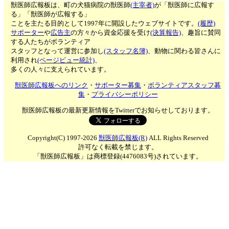
獣医師広報板は、町の犬猫病院の獣医師
(主宰者)
が「獣医師に広報す
る」「獣医師が広報する」
ことを主たる目的として1997年に開設したウェブサイトです。
(履歴)
サポーター
や
広告主
の方々から資金応援を受け
(決算報告)
、趣旨に賛同
する人たちがボランティア
スタッフとなって運営に参加し
(スタッフ名簿)
、動物に関わる皆さんに
利用され
(ページビュー統計)
、
多くの人々に支えられています。
獣医師広報板へのリンク
・
サポーター募集
・
ボランティアスタッフ募
集
・
プライバシーポリシー
獣医師広報板の最新更新情報をTwitterでお知らせしております。
Copyright(C) 1997-2026
獣医師広報板(R)
ALL Rights Reserved
許可なく転載を禁じます。
「獣医師広報板」は商標登録(4476083号)されています。