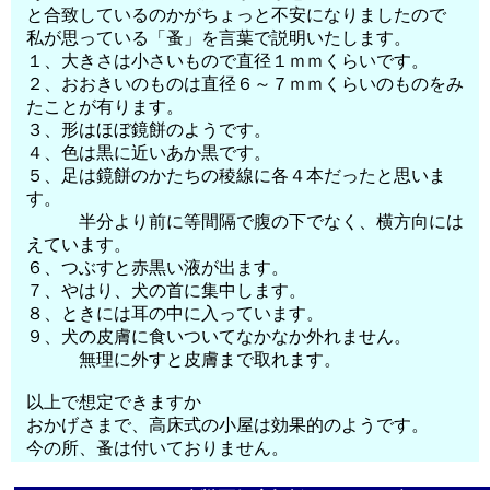
と合致しているのかがちょっと不安になりましたので
私が思っている「蚤」を言葉で説明いたします。
１、大きさは小さいもので直径１ｍｍくらいです。
２、おおきいのものは直径６～７ｍｍくらいのものをみ
たことが有ります。
３、形はほぼ鏡餅のようです。
４、色は黒に近いあか黒です。
５、足は鏡餅のかたちの稜線に各４本だったと思いま
す。
半分より前に等間隔で腹の下でなく、横方向には
えています。
６、つぶすと赤黒い液が出ます。
７、やはり、犬の首に集中します。
８、ときには耳の中に入っています。
９、犬の皮膚に食いついてなかなか外れません。
無理に外すと皮膚まで取れます。
以上で想定できますか
おかげさまで、高床式の小屋は効果的のようです。
今の所、蚤は付いておりません。