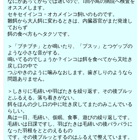
なにかあってからでは遅いので、1回小鳥の病院へ検査を
オススメします。
セキセイインコ・オカメインコ飼いのものです。
雛餌から大人餌に変わるときは、内臓器官がまだ発達し
ておらず
餌の食べ方もヘタクソです。
＞「ブチブチ」とか鳴いたり、「プスッ」とつゲップの
ような小さな音がする。
鳴いてるのでしょうか？インコは餌を食べてから又吐き
戻し口の中で
つぶやきのように噛みなおします。歯ぎしりのようなら
問題ありません。
＞しきりに毛繕いや羽ばたきを繰り返す。その後ブルッ
とふるえる。落ち着きがない。
餌をほんの少し口の中に吐き戻してまたのみこんでいる
らしい。
鳥は一日、毛繕い、仮眠、食事、遊びの繰り返しです。
毛繕いは日課ですし、羽ばたきは毛繕いの後バラバラに
なった羽根をととのえるもの
です。その後ブルッとするのはふるえで整えています。