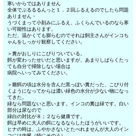
寒いからではありません
全体でぶるるるんっと１．２回ふるえるのでしたら問題
ありません・
うづくまって小刻みにふるえ、ふくらんでいるのなら寒
い可能性はあります。
ただ、温かくても膨らむのでそれは飼主さんがインコち
ゃんをしっかり観察してください。
＞糞がおしりにこびりついている。
餌が変わったせいだと思いますが、あまりしばらくたっ
ても自分で掃除しない場合は
病院へいってみてください。
＞雛餌の頃は水分を含んだ黒っぽい糞だった、こびり付
くようになってからは濃い緑色の水分が少ない物になっ
てきた。
緑なら問題ないと思います。インコの糞は緑です。白い
部分は尿なので
緑白の対比が８；２なら健康です。
餌は早めに大人の餌になるならしたほうがいいです。
ヒナの時は、ふやかさないとたべれませんが大人のイン
コには内臓（特にそのう）