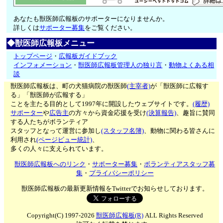
あなたも獣医師広報板のサポーターになりませんか。
詳しくは
サポーター募集
をご覧ください。
◆獣医師広報板メニュー
トップページ
・
広報板ガイドブック
インフォメーション
・
獣医師広報板管理人の独り言
・
動物よくある相
談
獣医師広報板は、町の犬猫病院の獣医師
(主宰者)
が「獣医師に広報す
る」「獣医師が広報する」
ことを主たる目的として1997年に開設したウェブサイトです。
(履歴)
サポーター
や
広告主
の方々から資金応援を受け
(決算報告)
、趣旨に賛同
する人たちがボランティア
スタッフとなって運営に参加し
(スタッフ名簿)
、動物に関わる皆さんに
利用され
(ページビュー統計)
、
多くの人々に支えられています。
獣医師広報板へのリンク
・
サポーター募集
・
ボランティアスタッフ募
集
・
プライバシーポリシー
獣医師広報板の最新更新情報をTwitterでお知らせしております。
Copyright(C) 1997-2026
獣医師広報板(R)
ALL Rights Reserved