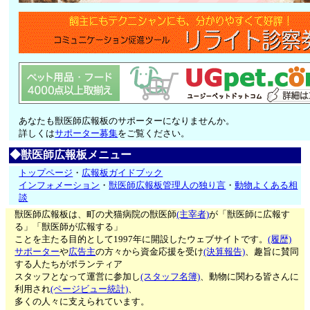
あなたも獣医師広報板のサポーターになりませんか。
詳しくは
サポーター募集
をご覧ください。
◆獣医師広報板メニュー
トップページ
・
広報板ガイドブック
インフォメーション
・
獣医師広報板管理人の独り言
・
動物よくある相
談
獣医師広報板は、町の犬猫病院の獣医師
(主宰者)
が「獣医師に広報す
る」「獣医師が広報する」
ことを主たる目的として1997年に開設したウェブサイトです。
(履歴)
サポーター
や
広告主
の方々から資金応援を受け
(決算報告)
、趣旨に賛同
する人たちがボランティア
スタッフとなって運営に参加し
(スタッフ名簿)
、動物に関わる皆さんに
利用され
(ページビュー統計)
、
多くの人々に支えられています。