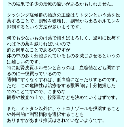
その結果で多少の治療の違いがあるかもしれません。
クッシング症候群の治療の主流はミトタンという薬を投
薬することで、副腎を破壊し、副腎から出るホルモンを
抑制するという方法が多いようです。
何でも少ないものは薬で補えばよろしく、過剰に投与す
ればその薬を減じればいいので
割と簡単なことであるのですが
体の中の多く分泌されているものを減じさせるというの
は難しいのです。
特に副腎皮質ホルモンと言うのは、血糖値なども調節す
るのに一役買っているので
過剰にすくなくすれば、低血糖になったりするのです。
ただ、この危険性は治療をする獣医師は十分把握した上
でのことですので、こまめな
観察や検査の上で、投薬量などを決めていくはずです。
また、ミトタン以外に、ケトコナゾールを投薬すること
や外科的に副腎切除を選択することも
ありますがあまり推奨はされていないようです。