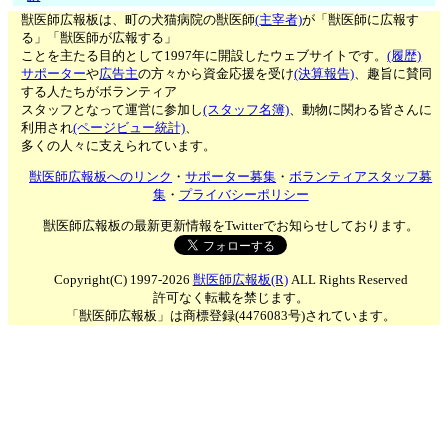
獣医師広報板は、町の犬猫病院の獣医師
(主宰者)
が「獣医師に広報す
る」「獣医師が広報する」
ことを主たる目的として1997年に開設したウェブサイトです。
(履歴)
サポーター
や
広告主
の方々から資金応援を受け
(決算報告)
、趣旨に賛同
する人たちがボランティア
スタッフとなって運営に参加し
(スタッフ名簿)
、動物に関わる皆さんに
利用され
(ページビュー統計)
、
多くの人々に支えられています。
獣医師広報板へのリンク
・
サポーター募集
・
ボランティアスタッフ募
集
・
プライバシーポリシー
獣医師広報板の最新更新情報をTwitterでお知らせしております。
Copyright(C) 1997-2026
獣医師広報板(R)
ALL Rights Reserved
許可なく転載を禁じます。
「獣医師広報板」は商標登録(4476083号)されています。