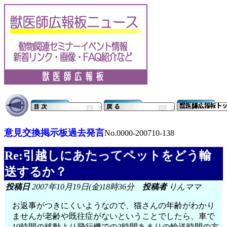
意見交換掲示板過去発言
No.0000-200710-138
Re:引越しにあたってペットをどう輸
送するか？
投稿日
2007年10月19日(金)18時36分
投稿者
りんママ
お返事がつきにくいようなので、猫さんの年齢がわかり
ませんが老齢や既往症がないということでしたら、車で
10時間の移動より飛行機での3時間あまりの輸送時間の方