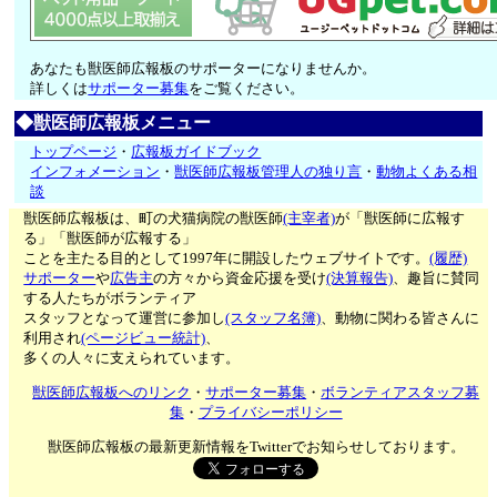
あなたも獣医師広報板のサポーターになりませんか。
詳しくは
サポーター募集
をご覧ください。
◆獣医師広報板メニュー
トップページ
・
広報板ガイドブック
インフォメーション
・
獣医師広報板管理人の独り言
・
動物よくある相
談
獣医師広報板は、町の犬猫病院の獣医師
(主宰者)
が「獣医師に広報す
る」「獣医師が広報する」
ことを主たる目的として1997年に開設したウェブサイトです。
(履歴)
サポーター
や
広告主
の方々から資金応援を受け
(決算報告)
、趣旨に賛同
する人たちがボランティア
スタッフとなって運営に参加し
(スタッフ名簿)
、動物に関わる皆さんに
利用され
(ページビュー統計)
、
多くの人々に支えられています。
獣医師広報板へのリンク
・
サポーター募集
・
ボランティアスタッフ募
集
・
プライバシーポリシー
獣医師広報板の最新更新情報をTwitterでお知らせしております。