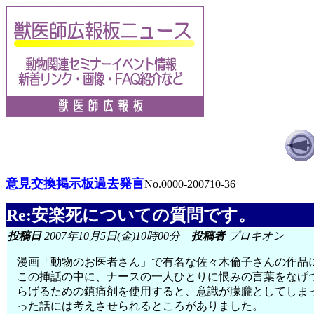
意見交換掲示板過去発言
No.0000-200710-36
Re:安楽死についての質問です。
投稿日
2007年10月5日(金)10時00分
投稿者
プロキオン
漫画「動物のお医者さん」で有名な佐々木倫子さんの作品
この挿話の中に、ナースの一人ひとりに恨みの言葉をなげ
らげるための鎮痛剤を使用すると、意識が朦朧としてしま
った話には考えさせられるところがありました。