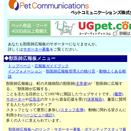
あなたも獣医師広報板のサポーターになりませんか。
詳しくは
サポーター募集
をご覧ください。
◆獣医師広報板メニュー
トップページ
・
広報板ガイドブック
インフォメーション
・
獣医師広報板管理人の独り言
・
動物よくある相
談
獣医師広報板は、町の犬猫病院の獣医師
(主宰者)
が「獣医師に広報す
る」「獣医師が広報する」
ことを主たる目的として1997年に開設したウェブサイトです。
(履歴)
サポーター
や
広告主
の方々から資金応援を受け
(決算報告)
、趣旨に賛同
する人たちがボランティア
スタッフとなって運営に参加し
(スタッフ名簿)
、動物に関わる皆さんに
利用され
(ページビュー統計)
、
多くの人々に支えられています。
獣医師広報板へのリンク
・
サポーター募集
・
ボランティアスタッフ募