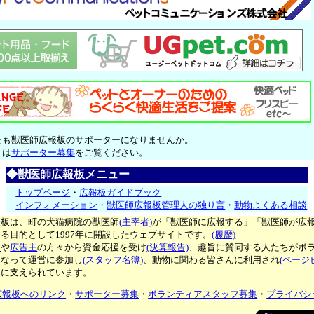
たも獣医師広報板のサポーターになりませんか。
くは
サポーター募集
をご覧ください。
◆獣医師広報板メニュー
トップページ
・
広報板ガイドブック
インフォメーション
・
獣医師広報板管理人の独り言
・
動物よくある相談
報板は、町の犬猫病院の獣医師
(主宰者)
が「獣医師に広報する」「獣医師が広
る目的として1997年に開設したウェブサイトです。
(履歴)
ー
や
広告主
の方々から資金応援を受け
(決算報告)
、趣旨に賛同する人たちがボ
となって運営に参加し
(スタッフ名簿)
、動物に関わる皆さんに利用され
(ページ
々に支えられています。
広報板へのリンク
・
サポーター募集
・
ボランティアスタッフ募集
・
プライバシ