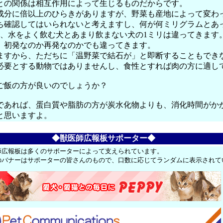
との関係は相互作用によって生じるものだからです。
成分に倍以上のひらきがありますが、野菜も産地によって変わ
ち確認してはいられないと考えますし、何が何ミリグラムとあ
も、水をよく飲む犬とあまり飲まない犬の1ミリは違ってきます
、初発なのか再発なのかでも違ってきます。
ますから、ただちに「温野菜で結石が」と即断することもでき
必要とする動物ではありませんし、食性とすれば肉の方に適し
ご飯の方が良いのでしょうか？
であれば、蛋白質や脂肪の方が炭水化物よりも、消化時間がか
と思いますよ。
◆獣医師広報板サポーター◆
師広報板は多くのサポーターによって支えられています。
のバナーはサポーターの皆さんのもので、口数に応じてランダムに表示されて