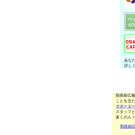
あな
詳し
獣医師広
ことを主た
サポータ
スタッフ
多くの人
獣医師