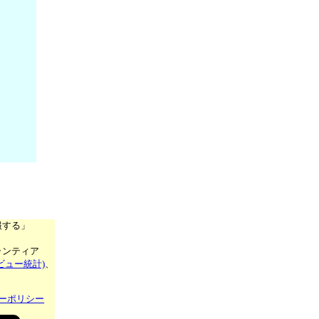
報する」
ランティア
ビュー統計)
、
ーポリシー