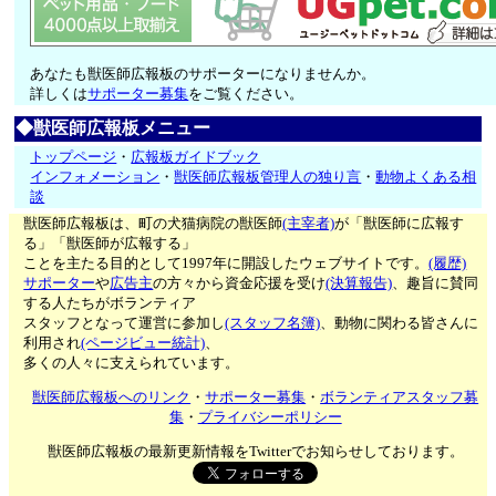
あなたも獣医師広報板のサポーターになりませんか。
詳しくは
サポーター募集
をご覧ください。
◆獣医師広報板メニュー
トップページ
・
広報板ガイドブック
インフォメーション
・
獣医師広報板管理人の独り言
・
動物よくある相
談
獣医師広報板は、町の犬猫病院の獣医師
(主宰者)
が「獣医師に広報す
る」「獣医師が広報する」
ことを主たる目的として1997年に開設したウェブサイトです。
(履歴)
サポーター
や
広告主
の方々から資金応援を受け
(決算報告)
、趣旨に賛同
する人たちがボランティア
スタッフとなって運営に参加し
(スタッフ名簿)
、動物に関わる皆さんに
利用され
(ページビュー統計)
、
多くの人々に支えられています。
獣医師広報板へのリンク
・
サポーター募集
・
ボランティアスタッフ募
集
・
プライバシーポリシー
獣医師広報板の最新更新情報をTwitterでお知らせしております。