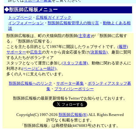
詳しくは
サポーター募集
をご覧ください。
◆獣医師広報板メニュー
トップページ
・
広報板ガイドブック
インフォメーション
・
獣医師広報板管理人の独り言
・
動物よくある相
談
獣医師広報板は、町の犬猫病院の獣医師
(主宰者)
が「獣医師に広報す
る」「獣医師が広報する」
ことを主たる目的として1997年に開設したウェブサイトです。
(履歴)
サポーター
や
広告主
の方々から資金応援を受け
(決算報告)
、趣旨に賛同
する人たちがボランティア
スタッフとなって運営に参加し
(スタッフ名簿)
、動物に関わる皆さんに
利用され
(ページビュー統計)
、
多くの人々に支えられています。
獣医師広報板へのリンク
・
サポーター募集
・
ボランティアスタッフ募
集
・
プライバシーポリシー
獣医師広報板の最新更新情報をTwitterでお知らせしております。
Copyright(C) 1997-2026
獣医師広報板(R)
ALL Rights Reserved
許可なく転載を禁じます。
「獣医師広報板」は商標登録(4476083号)されています。