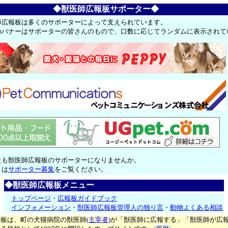
◆獣医師広報板サポーター◆
師広報板は多くのサポーターによって支えられています。
のバナーはサポーターの皆さんのもので、口数に応じてランダムに表示されて
たも獣医師広報板のサポーターになりませんか。
くは
サポーター募集
をご覧ください。
◆獣医師広報板メニュー
トップページ
・
広報板ガイドブック
インフォメーション
・
獣医師広報板管理人の独り言
・
動物よくある相談
報板は、町の犬猫病院の獣医師
(主宰者)
が「獣医師に広報する」「獣医師が広