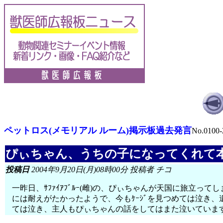
ペットロス(メモリアル ルーム)掲示板過去発言
No.0100-
ぴぃちゃん、うちの子になってくれて
投稿日
2004年9月20日(月)08時00分 投稿者 チコ
一昨日、ｻﾌｧｲｱﾌﾞﾙｰ(雌)の、ぴぃちゃんが天国に旅
には耐えがたかったようで、今もｹｰｼﾞを見つめては泣き
ては泣き、主人もぴぃちゃんの話をしてはまた泣いていま