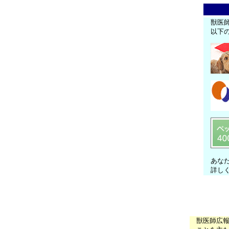
獣医
以下
あな
詳し
獣医師広