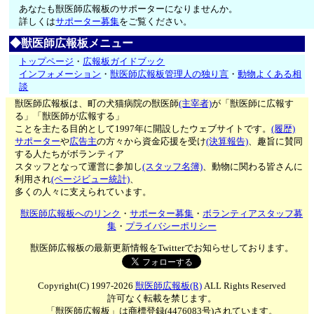
あなたも獣医師広報板のサポーターになりませんか。
詳しくは
サポーター募集
をご覧ください。
◆獣医師広報板メニュー
トップページ
・
広報板ガイドブック
インフォメーション
・
獣医師広報板管理人の独り言
・
動物よくある相
談
獣医師広報板は、町の犬猫病院の獣医師
(主宰者)
が「獣医師に広報す
る」「獣医師が広報する」
ことを主たる目的として1997年に開設したウェブサイトです。
(履歴)
サポーター
や
広告主
の方々から資金応援を受け
(決算報告)
、趣旨に賛同
する人たちがボランティア
スタッフとなって運営に参加し
(スタッフ名簿)
、動物に関わる皆さんに
利用され
(ページビュー統計)
、
多くの人々に支えられています。
獣医師広報板へのリンク
・
サポーター募集
・
ボランティアスタッフ募
集
・
プライバシーポリシー
獣医師広報板の最新更新情報をTwitterでお知らせしております。
Copyright(C) 1997-2026
獣医師広報板(R)
ALL Rights Reserved
許可なく転載を禁じます。
「獣医師広報板」は商標登録(4476083号)されています。