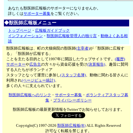
あなたも獣医師広報板のサポーターになりませんか。
詳しくは
サポーター募集
をご覧ください。
◆獣医師広報板メニュー
トップページ
・
広報板ガイドブック
インフォメーション
・
獣医師広報板管理人の独り言
・
動物よくある相
談
獣医師広報板は、町の犬猫病院の獣医師
(主宰者)
が「獣医師に広報す
る」「獣医師が広報する」
ことを主たる目的として1997年に開設したウェブサイトです。
(履歴)
サポーター
や
広告主
の方々から資金応援を受け
(決算報告)
、趣旨に賛同
する人たちがボランティア
スタッフとなって運営に参加し
(スタッフ名簿)
、動物に関わる皆さんに
利用され
(ページビュー統計)
、
多くの人々に支えられています。
獣医師広報板へのリンク
・
サポーター募集
・
ボランティアスタッフ募
集
・
プライバシーポリシー
獣医師広報板の最新更新情報をTwitterでお知らせしております。
Copyright(C) 1997-2026
獣医師広報板(R)
ALL Rights Reserved
許可なく転載を禁じます。