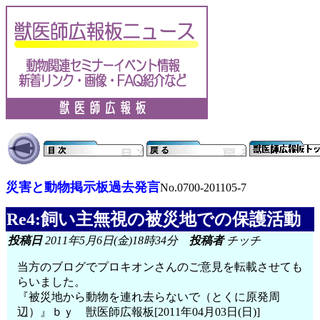
災害と動物掲示板過去発言
No.0700-201105-7
Re4:飼い主無視の被災地での保護活動
投稿日
2011年5月6日(金)18時34分
投稿者
チッチ
当方のブログでプロキオンさんのご意見を転載させても
らいました。
『被災地から動物を連れ去らないで（とくに原発周
辺）』ｂｙ 獣医師広報板[2011年04月03日(日)]