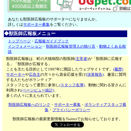
あなたも獣医師広報板のサポーターになりませんか。
詳しくは
サポーター募集
をご覧ください。
◆獣医師広報板メニュー
トップページ
・
広報板ガイドブック
インフォメーション
・
獣医師広報板管理人の独り言
・
動物よくある相
談
獣医師広報板は、町の犬猫病院の獣医師
(主宰者)
が「獣医師に広報す
る」「獣医師が広報する」
ことを主たる目的として1997年に開設したウェブサイトです。
(履歴)
サポーター
や
広告主
の方々から資金応援を受け
(決算報告)
、趣旨に賛同
する人たちがボランティア
スタッフとなって運営に参加し
(スタッフ名簿)
、動物に関わる皆さんに
利用され
(ページビュー統計)
、
多くの人々に支えられています。
獣医師広報板へのリンク
・
サポーター募集
・
ボランティアスタッフ募
集
・
プライバシーポリシー
獣医師広報板の最新更新情報をTwitterでお知らせしております。