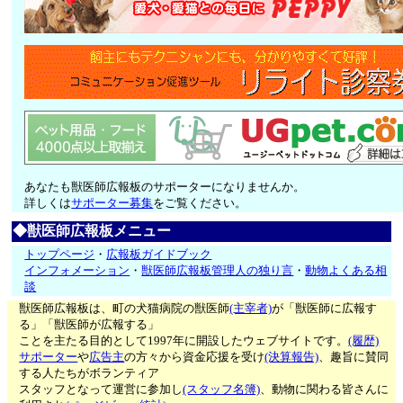
あなたも獣医師広報板のサポーターになりませんか。
詳しくは
サポーター募集
をご覧ください。
◆獣医師広報板メニュー
トップページ
・
広報板ガイドブック
インフォメーション
・
獣医師広報板管理人の独り言
・
動物よくある相
談
獣医師広報板は、町の犬猫病院の獣医師
(主宰者)
が「獣医師に広報す
る」「獣医師が広報する」
ことを主たる目的として1997年に開設したウェブサイトです。
(履歴)
サポーター
や
広告主
の方々から資金応援を受け
(決算報告)
、趣旨に賛同
する人たちがボランティア
スタッフとなって運営に参加し
(スタッフ名簿)
、動物に関わる皆さんに