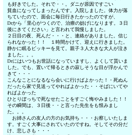
も好きでした。それで・・。ダニが原因ですごい
貧血になってしまったんです。入院しました。体力が落
ちていたので、面会に毎日行きたかったのですが、
Drから「里心がつくので、治療の妨げになります。３日
後にきてください」と言われて我慢しました。
２日目の夜、死んだ・・・と、連絡がありました。信じ
られなかった！！ １時間かけて、迎えに行きました。
静かに眠るビッキーを見て。親子３人大きな大人が泣き
ました。。。
Drにはいつもお世話になっていますし、よくして貰いま
した。でも、置いて帰るときの寂しそうな目が浮かんで
きて・・・
こんなことになるなら会いに行けばよかった！・死ぬん
だったら家で見送ってやればよかった・・そばにいてや
ればよかった
ひとりぼっちで死なせたことをすごく悔やみました！！
その瞬間は、３日後・・と言った先生をも恨みまし
た。。。
お姉さんの友人の方のお気持ち・・・お察しいたしま
す。すごく大事にされていたのですね。そしてその分だ
け、悲しさも・・・