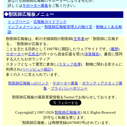
あなたも獣医師広報板のサポーターになりませんか。
詳しくは
サポーター募集
をご覧ください。
◆獣医師広報板メニュー
トップページ
・
広報板ガイドブック
インフォメーション
・
獣医師広報板管理人の独り言
・
動物よくある相
談
獣医師広報板は、町の犬猫病院の獣医師
(主宰者)
が「獣医師に広報す
る」「獣医師が広報する」
ことを主たる目的として1997年に開設したウェブサイトです。
(履歴)
サポーター
や
広告主
の方々から資金応援を受け
(決算報告)
、趣旨に賛同
する人たちがボランティア
スタッフとなって運営に参加し
(スタッフ名簿)
、動物に関わる皆さんに
利用され
(ページビュー統計)
、
多くの人々に支えられています。
獣医師広報板へのリンク
・
サポーター募集
・
ボランティアスタッフ募
集
・
プライバシーポリシー
獣医師広報板の最新更新情報をTwitterでお知らせしております。
Copyright(C) 1997-2026
獣医師広報板(R)
ALL Rights Reserved
許可なく転載を禁じます。
「獣医師広報板」は商標登録(4476083号)されています。