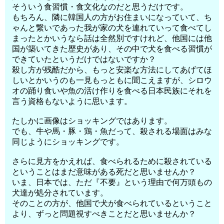
そういう食習慣・食文化なのだと思うだけです。
もちろん、隣に韓国人の方がお住まいになっていて、ち
ゃんと繋いであった我が家の犬を連れていって食べてし
まったとかいうなら話は全然別ですけれど、他国には他
国が築いてきた歴史があり、その中で犬を食べる習慣が
できていたというだけではないですか？
殺し方が残酷だから、もっと安楽な方法にしてあげてほ
しいとかいうのも一見もっともに聞こえますが、シロウ
オの踊り食いや魚の活け作りを食べる日本民族にそれを
言う資格もないように思います。
たしかに画像はショッキングではあります。
でも、牛や馬・豚・鶏・魚だって、殺される場面はみな
同じようにショッキングです。
さらに見方をかえれば、食べられるために殺されている
ということはまだ意味がある死だと思いませんか？
いま、日本では、ただ『不要』という理由で何万頭もの
犬達が処分されています。
そのことの方が、他国で犬が食べられているということ
より、ずっと問題視すべきことだと思いませんか？