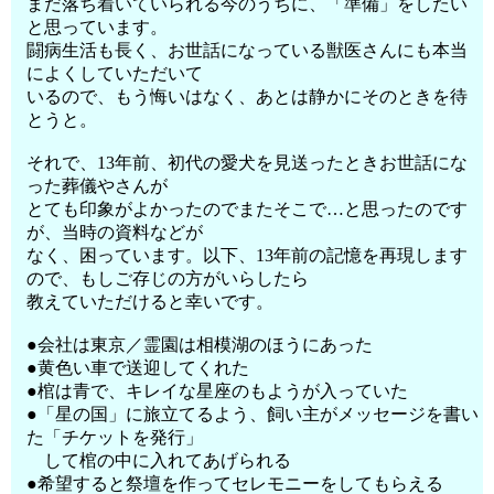
まだ落ち着いていられる今のうちに、「準備」をしたい
と思っています。
闘病生活も長く、お世話になっている獣医さんにも本当
によくしていただいて
いるので、もう悔いはなく、あとは静かにそのときを待
とうと。
それで、13年前、初代の愛犬を見送ったときお世話にな
った葬儀やさんが
とても印象がよかったのでまたそこで…と思ったのです
が、当時の資料などが
なく、困っています。以下、13年前の記憶を再現します
ので、もしご存じの方がいらしたら
教えていただけると幸いです。
●会社は東京／霊園は相模湖のほうにあった
●黄色い車で送迎してくれた
●棺は青で、キレイな星座のもようが入っていた
●「星の国」に旅立てるよう、飼い主がメッセージを書い
た「チケットを発行」
して棺の中に入れてあげられる
●希望すると祭壇を作ってセレモニーをしてもらえる