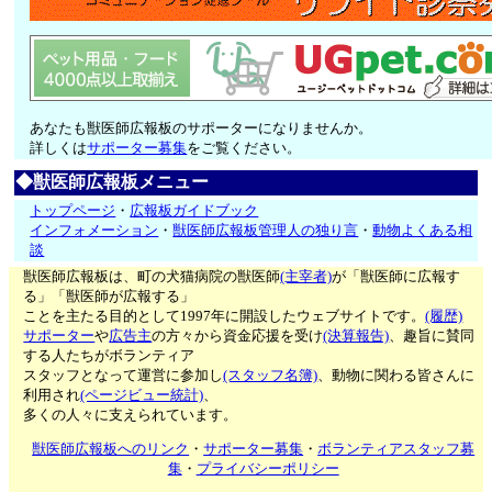
あなたも獣医師広報板のサポーターになりませんか。
詳しくは
サポーター募集
をご覧ください。
◆獣医師広報板メニュー
トップページ
・
広報板ガイドブック
インフォメーション
・
獣医師広報板管理人の独り言
・
動物よくある相
談
獣医師広報板は、町の犬猫病院の獣医師
(主宰者)
が「獣医師に広報す
る」「獣医師が広報する」
ことを主たる目的として1997年に開設したウェブサイトです。
(履歴)
サポーター
や
広告主
の方々から資金応援を受け
(決算報告)
、趣旨に賛同
する人たちがボランティア
スタッフとなって運営に参加し
(スタッフ名簿)
、動物に関わる皆さんに
利用され
(ページビュー統計)
、
多くの人々に支えられています。
獣医師広報板へのリンク
・
サポーター募集
・
ボランティアスタッフ募
集
・
プライバシーポリシー